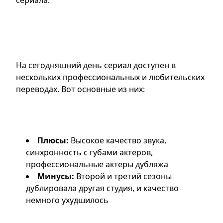
сериала.
Сравнение озвучек «Игры в
кальмара»: какие варианты
доступны?
На сегодняшний день сериал доступен в
нескольких профессиональных и любительских
переводах. Вот основные из них:
1. Официальный дубляж Netflix (студия
«Пифагор» и Videofilm Int)
Плюсы:
Высокое качество звука,
синхронность с губами актеров,
профессиональные актеры дубляжа
Минусы:
Второй и третий сезоны
дублировала другая студия, и качество
немного ухудшилось