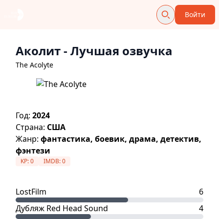
Войти
Аколит
- Лучшая озвучка
The Acolyte
Год:
2024
Страна:
США
Жанр:
фантастика, боевик, драма, детектив,
фэнтези
KP:
0
IMDB:
0
LostFilm
6
Дубляж Red Head Sound
4