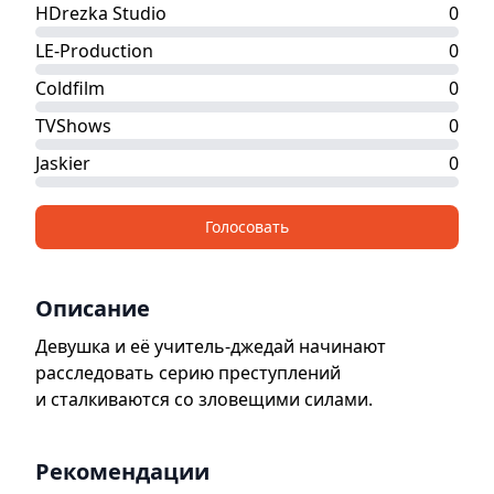
HDrezka Studio
0
LE-Production
0
Coldfilm
0
TVShows
0
Jaskier
0
Голосовать
Описание
Девушка и её учитель-джедай начинают
расследовать серию преступлений
и сталкиваются со зловещими силами.
Рекомендации