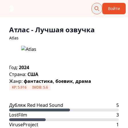
Войти
Атлас
- Лучшая озвучка
Atlas
Год:
2024
Страна:
США
Жанр:
фантастика, боевик, драма
KP:
5.916
IMDB:
5.6
Дубляж Red Head Sound
5
LostFilm
3
ViruseProject
1