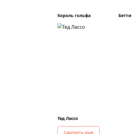
Король гольфа
Бетти
Тед Лассо
Смотреть еще