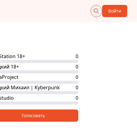
Войти
tation 18+
0
кий 18+
0
aProject
0
кий Михаил | Kyberpunk
0
tudio
0
Голосовать