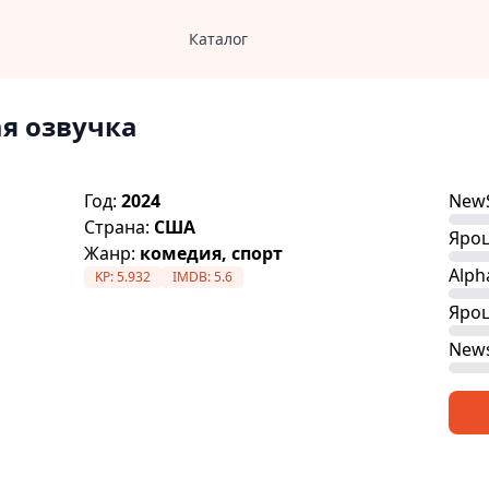
Каталог
я озвучка
Год:
2024
NewS
Страна:
США
Яроц
Жанр:
комедия, спорт
Alph
KP:
5.932
IMDB:
5.6
Яроц
News