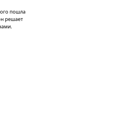
рого пошла
он решает
нами.