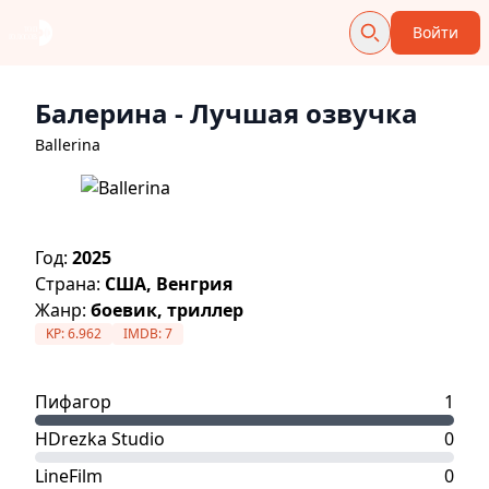
Войти
Балерина
- Лучшая озвучка
Ballerina
Год:
2025
Страна:
США, Венгрия
Жанр:
боевик, триллер
KP:
6.962
IMDB:
7
Пифагор
1
HDrezka Studio
0
LineFilm
0