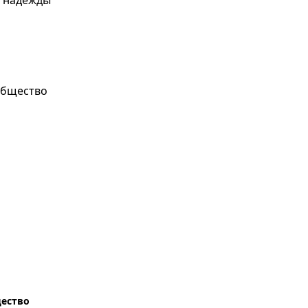
е надежды
ество