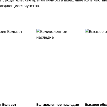
ает, родительская прагматичность вмешивается в чисты
ождающиеся чувства.
я Вельвет
Великолепное наследие
Высшее общ