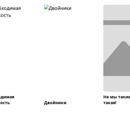
одимая
Не мы такие
ость
Двойники
такая!