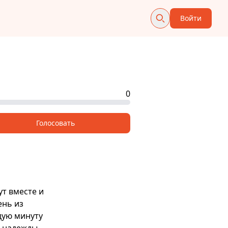
Войти
0
Голосовать
ут вместе и
ень из
дую минуту