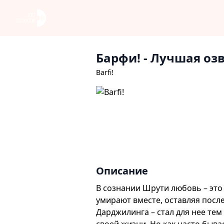
Барфи!
- Лучшая оз
Barfi!
Описание
В сознании Шрути любовь – это 
умирают вместе, оставляя посл
Дарджилинга – стал для нее те