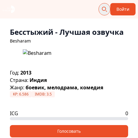
Войти
Бесстыжий
- Лучшая озвучка
Besharam
Год:
2013
Страна:
Индия
Жанр:
боевик, мелодрама, комедия
KP:
6.586
IMDB:
3.5
ICG
0
Голосовать