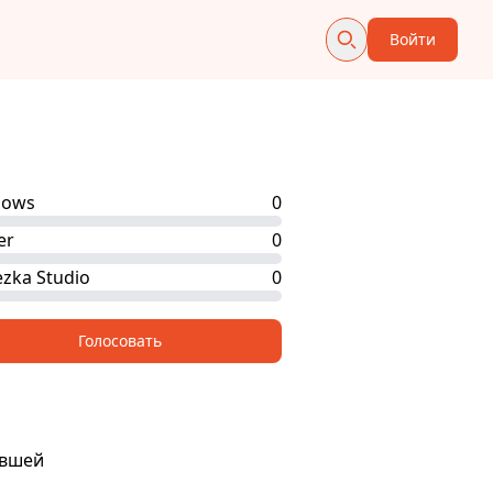
Войти
hows
0
er
0
zka Studio
0
Голосовать
ившей