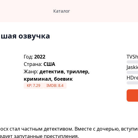
Каталог
чшая озвучка
Год:
2022
TVS
Страна:
США
Jaski
Жанр:
детектив, триллер,
HDre
криминал, боевик
KP:
7.29
IMDB:
8.4
осх стал частным детективом. Вместе с дочерью, вступ
едует запутанные преступления.