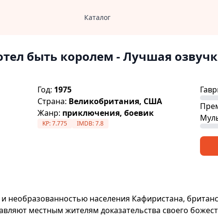
Каталог
отел быть королем
- Лучшая озвучк
Год:
1975
Гавр
Страна:
Великобритания, США
Пре
Жанр:
приключения, боевик
Мул
KP:
7.775
IMDB:
7.8
и необразованностью населения Кафиристана, британ
тавляют местным жителям доказательства своего божес