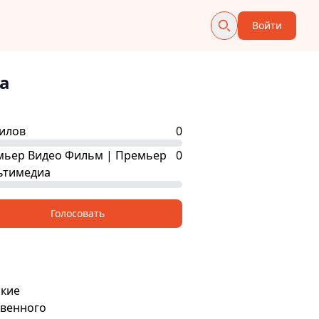
Войти
а
илов
0
мьер Видео Фильм | Премьер
0
ьтимедиа
Голосовать
ские
твенного