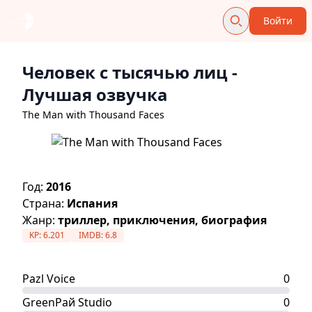
Войти
Человек с тысячью лиц
-
Лучшая озвучка
The Man with Thousand Faces
Год:
2016
Страна:
Испания
Жанр:
триллер, приключения, биография
KP:
6.201
IMDB:
6.8
Pazl Voice
0
GreenРай Studio
0