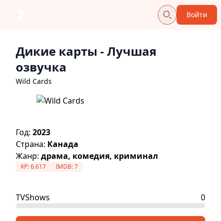
Войти
Дикие карты
- Лучшая
озвучка
Wild Cards
Год:
2023
Страна:
Канада
Жанр:
драма, комедия, криминал
KP:
6.617
IMDB:
7
TVShows
0