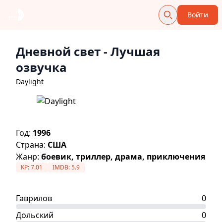
Войти
Дневной свет
- Лучшая
озвучка
Daylight
Год:
1996
Страна:
США
Жанр:
боевик, триллер, драма, приключения
KP:
7.01
IMDB:
5.9
Гаврилов
0
Дольский
0