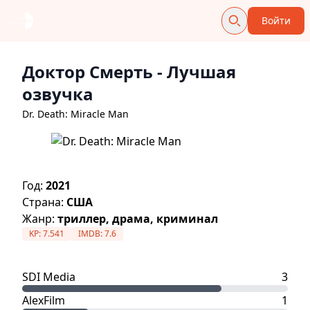
Войти
Доктор Смерть
- Лучшая
озвучка
Dr. Death: Miracle Man
Год:
2021
Страна:
США
Жанр:
триллер, драма, криминал
KP:
7.541
IMDB:
7.6
SDI Media
3
AlexFilm
1