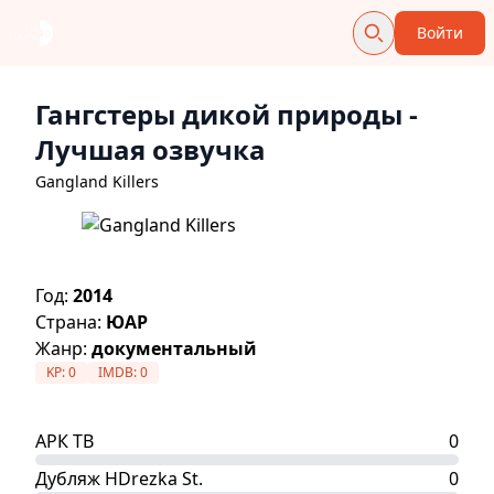
Войти
Гангстеры дикой природы
-
Лучшая озвучка
Gangland Killers
Год:
2014
Страна:
ЮАР
Жанр:
документальный
KP:
0
IMDB:
0
АРК ТВ
0
Дубляж HDrezka St.
0