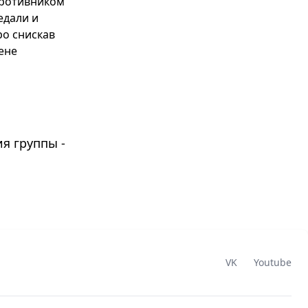
противником
едали и
ро снискав
ене
я группы -
VK
Youtube