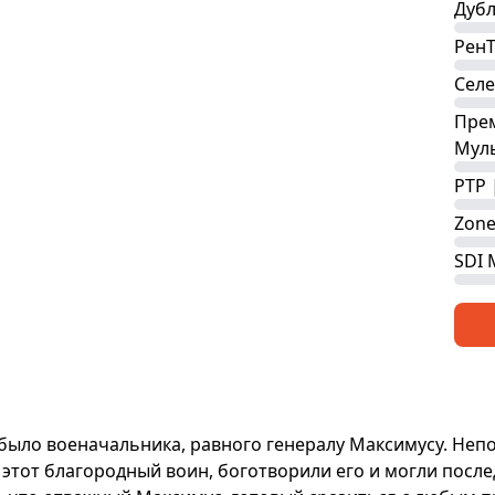
Дубл
Рен
Селе
Пре
Мул
РТР 
Zone
SDI 
 было военачальника, равного генералу Максимусу. Не
этот благородный воин, боготворили его и могли после