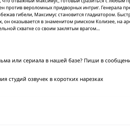
ак, что отважный Максимус, готовый сразиться с любым 
лен против вероломных придворных интриг. Генерала пр
збежав гибели, Максимус становится гладиатором. Быст
х, он оказывается в знаменитом римском Колизее, на ар
ельной схватке со своим заклятым врагом...
льма или сериала в нашей базе? Пиши в сообщени
ия студий озвучек в коротких нарезках