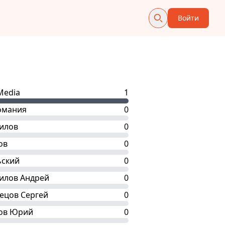
Войти
Media
1
омания
0
илов
0
ов
0
ьский
0
илов Андрей
0
ецов Сергей
0
ов Юрий
0