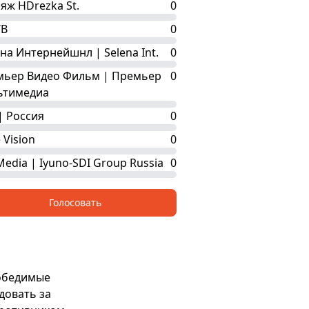
яж HDrezka St.
0
ТВ
0
на Интернейшнл | Selena Int.
0
мьер Видео Фильм | Премьер
0
ьтимедиа
| Россия
0
 Vision
0
Media | Iyuno-SDI Group Russia
0
Голосовать
победимые
довать за