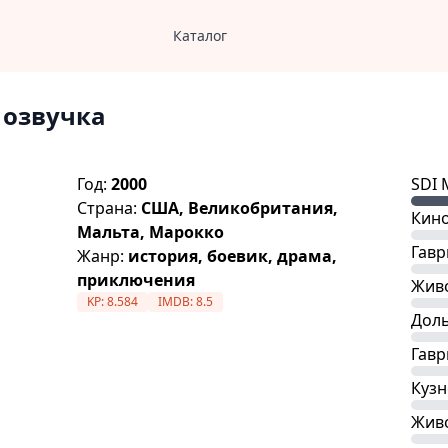
Каталог
 озвучка
Год:
2000
SDI 
Страна:
США, Великобритания,
Кин
Мальта, Марокко
Гавр
Жанр:
история, боевик, драма,
приключения
Жив
KP:
8.584
IMDB:
8.5
Дол
Гавр
Кузн
Жив