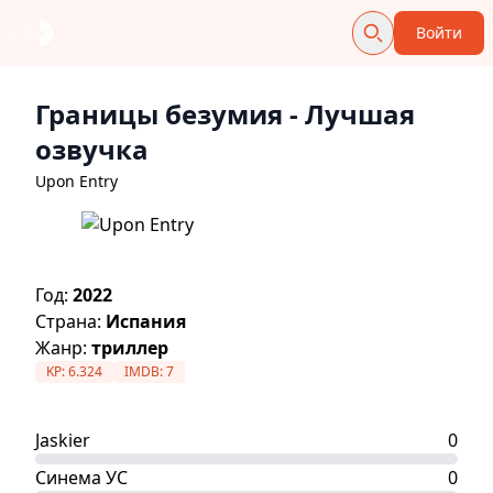
Войти
Границы безумия
- Лучшая
озвучка
Upon Entry
Год:
2022
Страна:
Испания
Жанр:
триллер
KP:
6.324
IMDB:
7
Jaskier
0
Синема УС
0