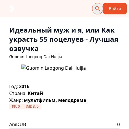
Войти
Идеальный муж и я, или Как
украсть 55 поцелуев
- Лучшая
озвучка
Guomin Laogong Dai Huijia
Год:
2016
Страна:
Китай
Жанр:
мультфильм, мелодрама
KP:
0
IMDB:
0
AniDUB
0