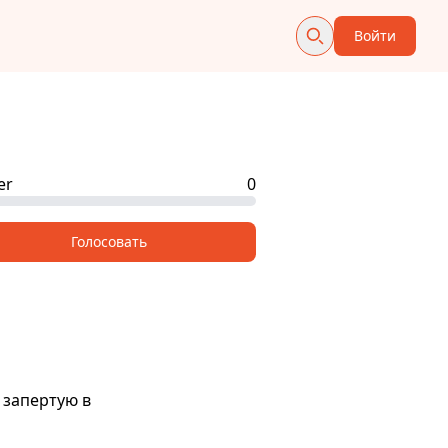
Войти
er
0
Голосовать
 запертую в