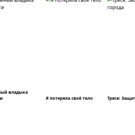
ный владыка
ти
Я потеряла своё тело
Тресе: Защи