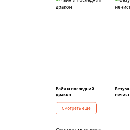
Райя и последний
Безум
дракон
нечис
Смотреть еще