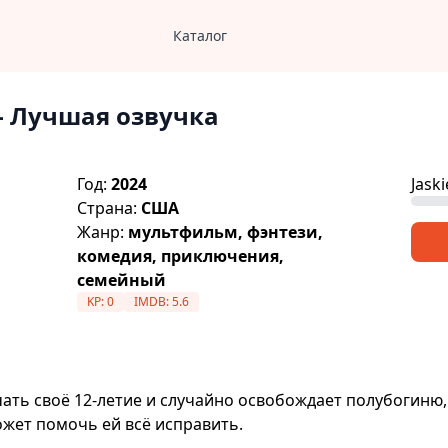
Каталог
- Лучшая озвучка
Год:
2024
Jaski
Страна:
США
Жанр:
мультфильм, фэнтези,
комедия, приключения,
семейный
KP:
0
IMDB:
5.6
чать своё 12-летие и случайно освобождает полубогиню,
ожет помочь ей всё исправить.