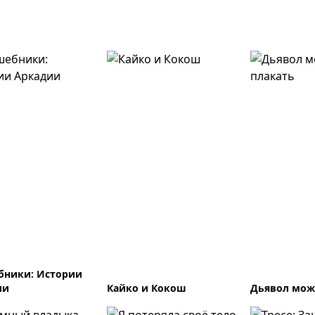
бники: Истории
ии
Кайко и Кокош
Дьявол мож