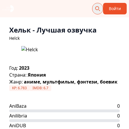
Войти
Хельк
- Лучшая озвучка
Helck
Год:
2023
Страна:
Япония
Жанр:
аниме, мультфильм, фэнтези, боевик
KP:
6.783
IMDB:
6.7
AniBaza
0
Anilibria
0
AniDUB
0