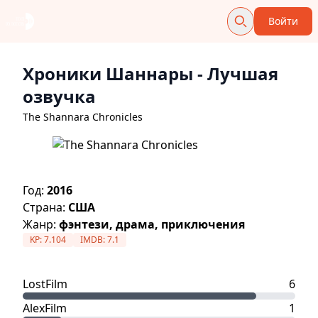
Войти
Хроники Шаннары
- Лучшая
озвучка
The Shannara Chronicles
Год:
2016
Страна:
США
Жанр:
фэнтези, драма, приключения
KP:
7.104
IMDB:
7.1
LostFilm
6
AlexFilm
1