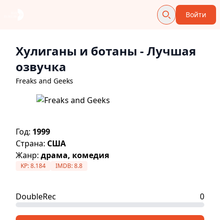
Войти
Хулиганы и ботаны
- Лучшая
озвучка
Freaks and Geeks
Год:
1999
Страна:
США
Жанр:
драма, комедия
KP:
8.184
IMDB:
8.8
DoubleRec
0