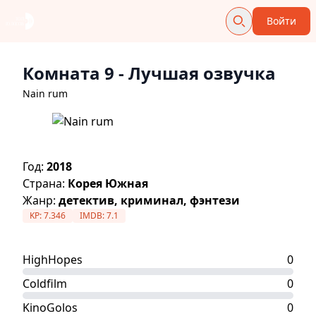
Войти
Комната 9
- Лучшая озвучка
Nain rum
Год:
2018
Страна:
Корея Южная
Жанр:
детектив, криминал, фэнтези
KP:
7.346
IMDB:
7.1
HighHopes
0
Coldfilm
0
KinoGolos
0