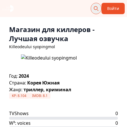
Войти
Магазин для киллеров
-
Лучшая озвучка
Killeodeului syopingmol
Год:
2024
Страна:
Корея Южная
Жанр:
триллер, криминал
KP:
8.104
IMDB:
8.1
TVShows
0
W³: voices
0