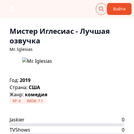
Войти
Мистер Иглесиас
- Лучшая
озвучка
Mr. Iglesias
Год:
2019
Страна:
США
Жанр:
комедия
KP:
0
IMDB:
7.1
Jaskier
0
TVShows
0