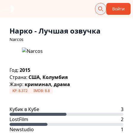
Войти
Нарко
- Лучшая озвучка
Narcos
Год:
2015
Страна:
США, Колумбия
Жанр:
криминал, драма
KP:
8.372
IMDB:
8.8
Кубик в Кубе
3
LostFilm
2
Newstudio
1