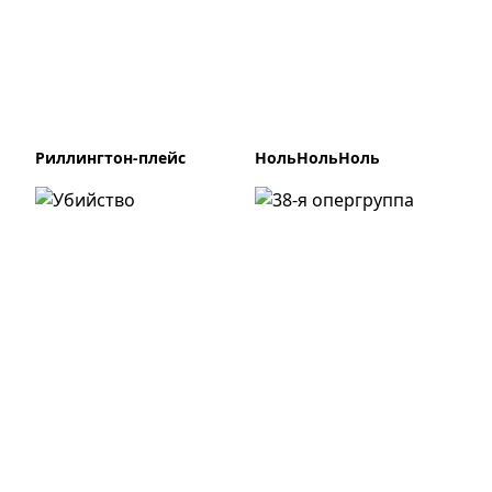
Риллингтон-плейс
НольНольНоль