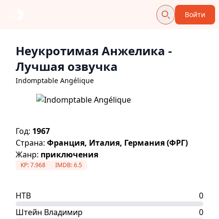
Войти
Неукротимая Анжелика
-
Лучшая озвучка
Indomptable Angélique
Год:
1967
Страна:
Франция, Италия, Германия (ФРГ)
Жанр:
приключения
KP:
7.968
IMDB:
6.5
НТВ
0
Штейн Владимир
0