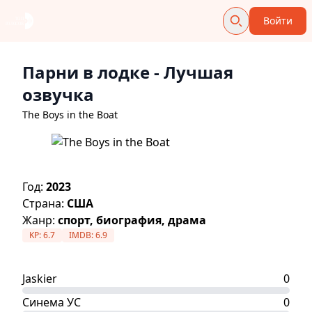
Войти
Парни в лодке
- Лучшая
озвучка
The Boys in the Boat
Год:
2023
Страна:
США
Жанр:
спорт, биография, драма
KP:
6.7
IMDB:
6.9
Jaskier
0
Синема УС
0