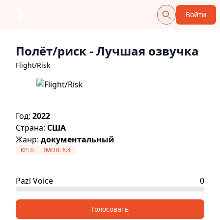
Войти
Полёт/риск
- Лучшая озвучка
Flight/Risk
Год:
2022
Страна:
США
Жанр:
документальный
KP:
0
IMDB:
6.4
Pazl Voice
0
Голосовать