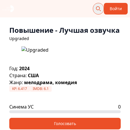
Войти
Повышение
- Лучшая озвучка
Upgraded
Год:
2024
Страна:
США
Жанр:
мелодрама, комедия
KP:
6.417
IMDB:
6.1
Синема УС
0
Голосовать