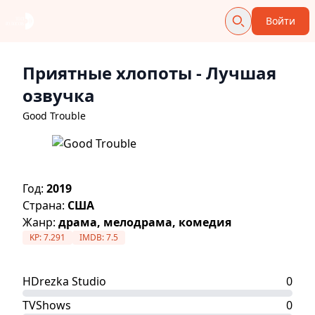
Войти
Приятные хлопоты
- Лучшая
озвучка
Good Trouble
Год:
2019
Страна:
США
Жанр:
драма, мелодрама, комедия
KP:
7.291
IMDB:
7.5
HDrezka Studio
0
TVShows
0