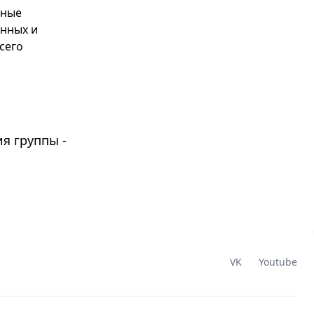
нные
енных и
сего
я группы -
VK
Youtube