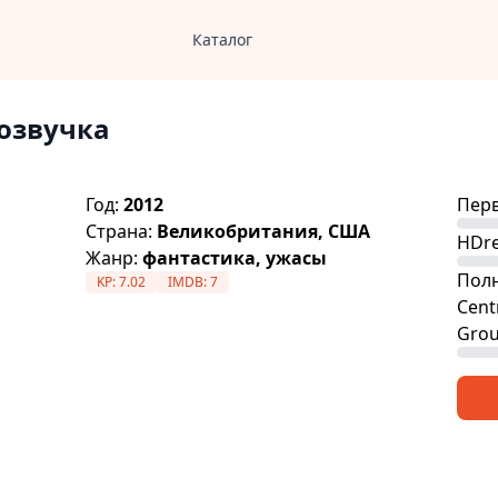
Каталог
озвучка
Год:
2012
Перв
Страна:
Великобритания, США
HDre
Жанр:
фантастика, ужасы
Полн
KP:
7.02
IMDB:
7
Cent
Grou