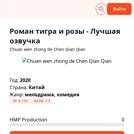
Войти
Роман тигра и розы
- Лучшая
озвучка
Chuan wen zhong de Chen Qian Qian
Год:
2020
Страна:
Китай
Жанр:
мелодрама, комедия
KP:
8.109
IMDB:
7.9
HMP Production
0