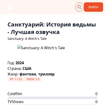
Войти
Санктуарий: История ведьмы
- Лучшая озвучка
Sanctuary: A Witch's Tale
Год:
2024
Страна:
США
Жанр:
фэнтези, триллер
KP:
7.133
IMDB:
5.9
Coldfilm
0
TVShows
0