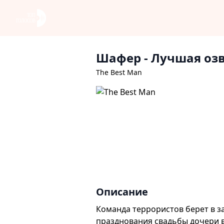
Шафер
- Лучшая оз
The Best Man
Описание
Команда террористов берет в з
празднования свадьбы дочери в