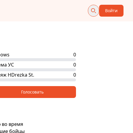
Войти
hows
0
ма УС
0
яж HDrezka St.
0
Голосовать
 во время
вшие бойцы