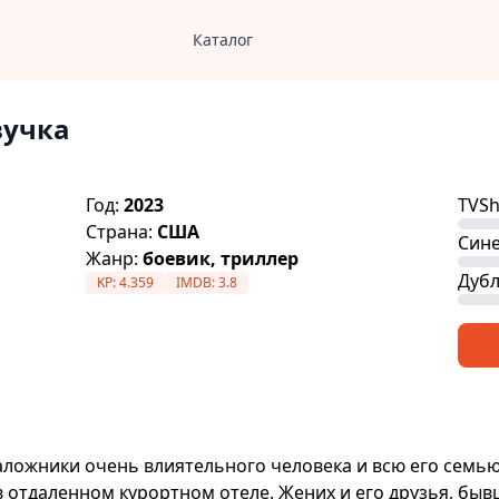
Каталог
вучка
Год:
2023
TVS
Страна:
США
Сине
Жанр:
боевик, триллер
Дубл
KP:
4.359
IMDB:
3.8
аложники очень влиятельного человека и всю его семью
 отдаленном курортном отеле. Жених и его друзья, бы