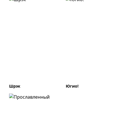
Шрэк
Югио!