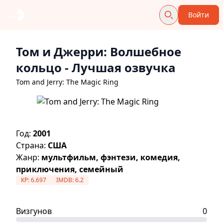
Войти
Том и Джерри: Волшебное
кольцо
- Лучшая озвучка
Tom and Jerry: The Magic Ring
Год:
2001
Страна:
США
Жанр:
мультфильм, фэнтези, комедия,
приключения, семейный
KP:
6.697
IMDB:
6.2
Визгунов
0