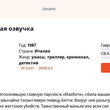
Каталог
ая озвучка
Год:
1987
Гавр
Страна:
Италия
СВ-К
Жанр:
ужасы, триллер, криминал,
детектив
KP:
6.637
IMDB:
6.9
 исполнявшую главную партию в «Макбете», сбила машин
звычайно талантливую певицу Бетти. Вокруг нее разыг
о жестоких убийств. Таинственный маньяк изо всех сил 