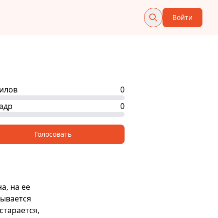
Войти
илов
0
адр
0
Голосовать
а, на ее
рывается
старается,