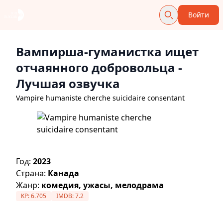
Войти
Вампирша-гуманистка ищет
отчаянного добровольца
-
Лучшая озвучка
Vampire humaniste cherche suicidaire consentant
Год:
2023
Страна:
Канада
Жанр:
комедия, ужасы, мелодрама
KP:
6.705
IMDB:
7.2