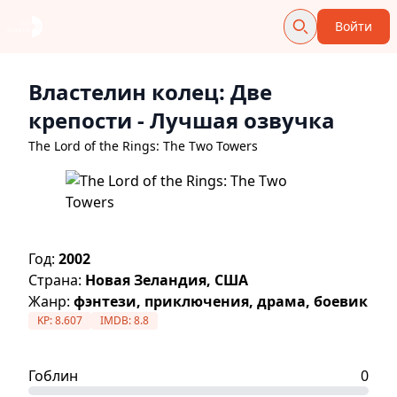
Войти
Властелин колец: Две
крепости
- Лучшая озвучка
The Lord of the Rings: The Two Towers
Год:
2002
Страна:
Новая Зеландия, США
Жанр:
фэнтези, приключения, драма, боевик
KP:
8.607
IMDB:
8.8
Гоблин
0