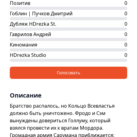
Позитив
0
Гоблин | Пучков Дмитрий
0
Дубляж HDrezka St.
0
Гаврилов Андрей
0
Киномания
0
HDrezka Studio
0
Голосовать
Описание
Братство распалось, но Кольцо Всевластья
должно быть уничтожено. Фродо и Сэм
вынуждены довериться Голлуму, который
взялся провести их к вратам Мордора.
Громадная армия Сарумана приближается: