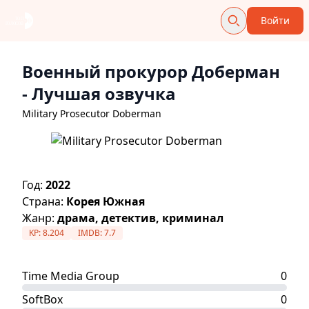
Войти
Военный прокурор Доберман
- Лучшая озвучка
Military Prosecutor Doberman
Год:
2022
Страна:
Корея Южная
Жанр:
драма, детектив, криминал
KP:
8.204
IMDB:
7.7
Time Media Group
0
SoftBox
0