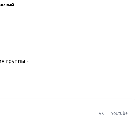
анский
я группы -
VK
Youtube