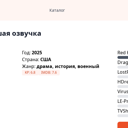
Каталог
шая озвучка
Год:
2025
Red 
Страна:
США
Drag
Жанр:
драма, история, военный
Lost
KP:
6.8
IMDB:
7.6
HDre
Viru
LE-P
TVS