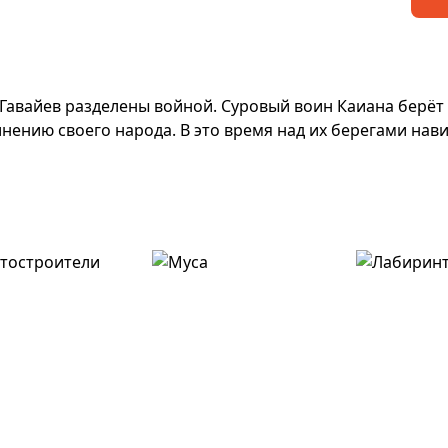
Гавайев разделены войной. Суровый воин Каиана берёт 
нению своего народа. В это время над их берегами нав