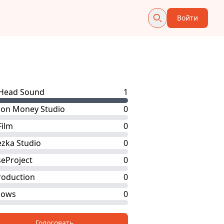
Войти
Head Sound
1
on Money Studio
0
Film
0
zka Studio
0
seProject
0
roduction
0
hows
0
Голосовать