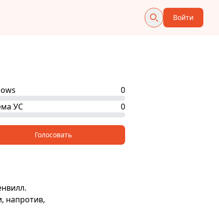
Войти
hows
0
ма УС
0
Голосовать
енвилл.
, напротив,