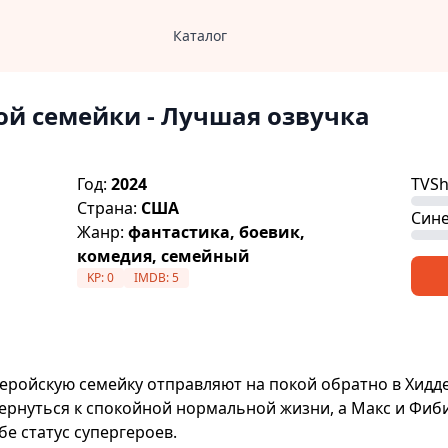
Каталог
ой семейки
- Лучшая озвучка
Год:
2024
TVS
Страна:
США
Сине
Жанр:
фантастика, боевик,
комедия, семейный
KP:
0
IMDB:
5
еройскую семейку отправляют на покой обратно в Хидд
вернуться к спокойной нормальной жизни, а Макс и Фиби
е статус супергероев.