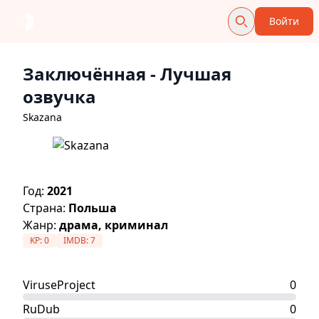
Войти
Заключённая
- Лучшая
озвучка
Skazana
Год:
2021
Страна:
Польша
Жанр:
драма, криминал
KP:
0
IMDB:
7
ViruseProject
0
RuDub
0