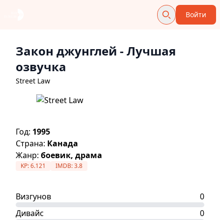
Войти
Закон джунглей
- Лучшая
озвучка
Street Law
Год:
1995
Страна:
Канада
Жанр:
боевик, драма
KP:
6.121
IMDB:
3.8
Визгунов
0
Дивайс
0