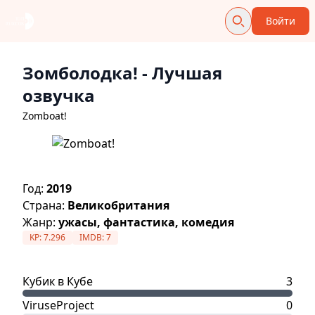
Войти
Зомболодка!
- Лучшая
озвучка
Zomboat!
Год:
2019
Страна:
Великобритания
Жанр:
ужасы, фантастика, комедия
KP:
7.296
IMDB:
7
Кубик в Кубе
3
ViruseProject
0