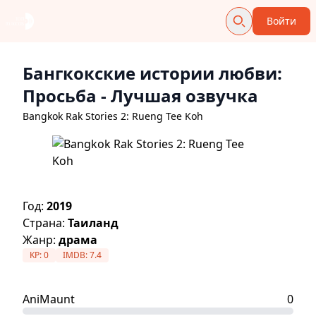
Войти
Бангкокские истории любви:
Просьба
- Лучшая озвучка
Bangkok Rak Stories 2: Rueng Tee Koh
Год:
2019
Страна:
Таиланд
Жанр:
драма
KP:
0
IMDB:
7.4
AniMaunt
0