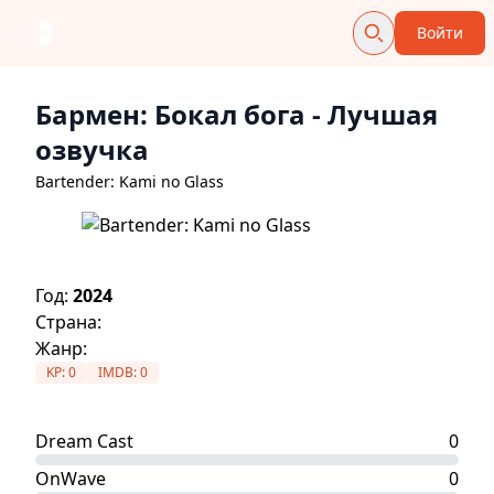
Войти
Бармен: Бокал бога
- Лучшая
озвучка
Bartender: Kami no Glass
Год:
2024
Страна:
Жанр:
KP:
0
IMDB:
0
Dream Cast
0
OnWave
0