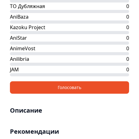
ТО Дубляжная
0
AniBaza
0
Kazoku Project
0
AniStar
0
AnimeVost
0
Anilibria
0
JAM
0
Голосовать
Описание
Рекомендации