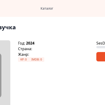
Каталог
вучка
Год:
2024
SesD
Страна:
Жанр:
KP:
0
IMDB:
0