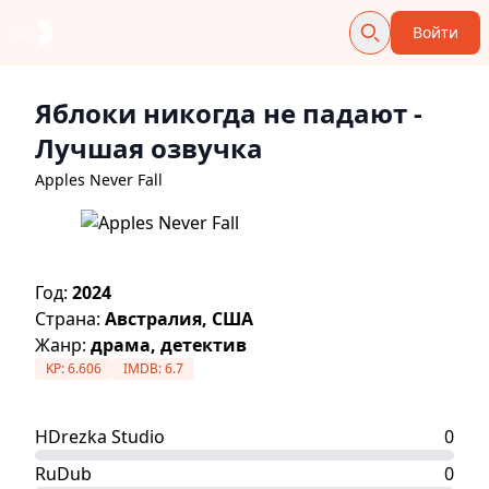
Войти
Яблоки никогда не падают
-
Лучшая озвучка
Apples Never Fall
Год:
2024
Страна:
Австралия, США
Жанр:
драма, детектив
KP:
6.606
IMDB:
6.7
HDrezka Studio
0
RuDub
0