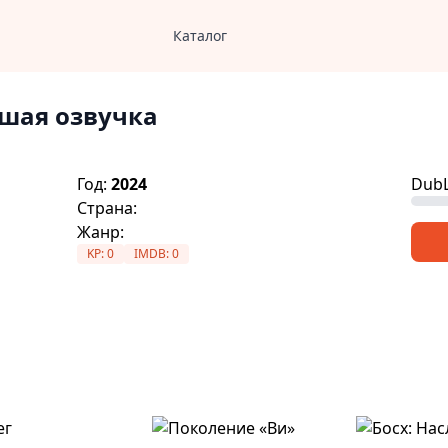
Каталог
чшая озвучка
Год:
2024
DubL
Страна:
Жанр:
KP:
0
IMDB:
0