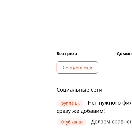
Без греха
Домин
Смотреть еще
Социальные сети
- Нет нужного фи
Группа ВК
сразу же добавим!
- Делаем сравнен
Ютуб канал