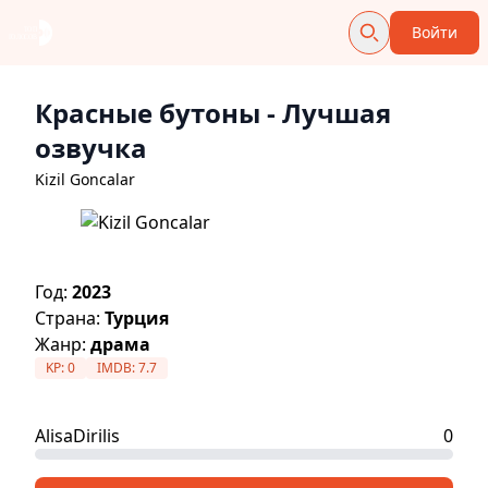
Войти
Красные бутоны
- Лучшая
озвучка
Kizil Goncalar
Год:
2023
Страна:
Турция
Жанр:
драма
KP:
0
IMDB:
7.7
AlisaDirilis
0